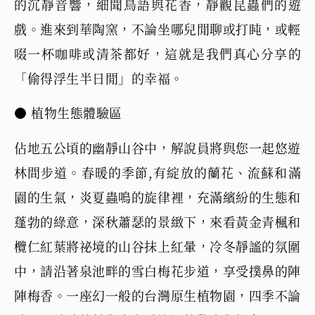
的沉靜音響，細聞鳥語與花香，靜觀昆蟲們的遊
戲。進來到華陶窯，不論坐哪兒閒聊或打盹，或輕
啜一杯咖啡或清茶都好，這就是我們真心分享的
「偷得浮生半日閒」的幸福。
● 植物生態體驗區
佔地五公頃的幽靜山谷中，解說員將與您一起悠遊
林間步道。春暖的季節,有綻放的蘭花、流蘇和滿
園的生氣，炎夏蟲鳴的旋律裡，充滿繽紛的生態和
蓬勃的綠意，深秋蕭瑟的景緻下，來看黃金青楓和
欖仁紅葉將祕境的山谷抹上紅暈，冷冬靜謐的氛圍
中，請沿著泉池畔的雪白梅花步道，享受撲鼻的陣
陣梅香。一座幻一般的台灣原生植物園，四季不論