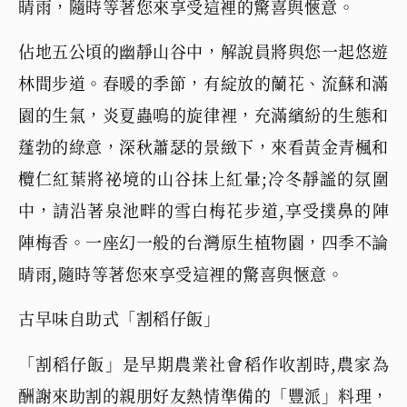
晴雨，隨時等著您來享受這裡的驚喜與愜意。
佔地五公頃的幽靜山谷中，解說員將與您一起悠遊
林間步道。春暖的季節，有綻放的蘭花、流蘇和滿
園的生氣，炎夏蟲鳴的旋律裡，充滿繽紛的生態和
蓬勃的綠意，深秋蕭瑟的景緻下，來看黃金青楓和
欖仁紅葉將祕境的山谷抹上紅暈;冷冬靜謐的氛圍
中，請沿著泉池畔的雪白梅花步道,享受撲鼻的陣
陣梅香。一座幻一般的台灣原生植物園，四季不論
晴雨,隨時等著您來享受這裡的驚喜與愜意。
古早味自助式「割稻仔飯」
「割稻仔飯」是早期農業社會稻作收割時,農家為
酬謝來助割的親朋好友熱情準備的「豐派」料理，