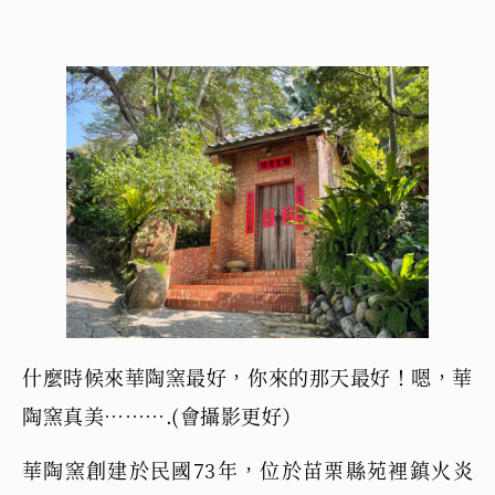
什麼時候來華陶窯最好，你來的那天最好！嗯，華
陶窯真美……….(會攝影更好）
華陶窯創建於民國73年，位於苗栗縣苑裡鎮火炎