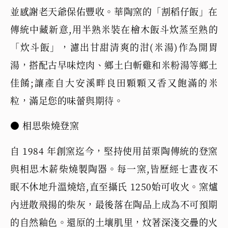
並感謝老天爺保佑豐收。華陶窯的「割稻仔飯」在
傳統中藏新意,用半熟米裝在檜木飯斗炊蒸至熟的
「炊斗飯」，濾出甘甜清爽的泔(米湯)作為開胃
湯，搭配古早味焢肉、鄉土白斬雞和米粉湯等鄉土
佳餚;讓產自大安溪畔良田顆顆又香又飽滿的米
粒，滿足您的味蕾與期待。
● 相思柴燒登窯
自 1984 年創窯迄今，堅持使用苗栗陶傳統的登窯
與相思木薪柴燒製陶器。每一窯,皆歷經七晝夜不
眠不休地升溫燒焙,直至攝氏 1250始可收火。窯爐
內迸散飛揚的柴灰，最後落在陶品上成為不可預期
的自然釉色。還原的土壤肌里，炆著深淺交疊的火