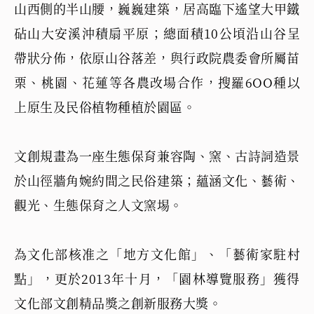
山西側的半山腰，巍巍建築，居高臨下遙望大甲鐵
砧山大安溪沖積扇平原；總面積10公頃沿山谷呈
帶狀分佈，依原山谷落差，與行政院農委會所屬苗
栗、桃園、花蓮等各農改場合作，搜羅6OO種以
上原生及民俗植物種植於園區。
文創規畫為一座生態保育兼容陶、窯、古詩詞造景
於山徑牆角婉約間之民俗建築；蘊涵文化、藝術、
觀光、生態保育之人文窯埸。
為文化部核准之「地方文化館」、「藝術家駐村
點」，更於2013年十月，「園林導覽服務」獲得
文化部文創精品獎之創新服務大獎。