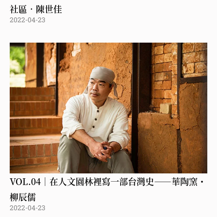
社區．陳世佳
2022-04-23
VOL.04｜在人文園林裡寫一部台灣史——華陶窯・
柳辰儒
2022-04-23