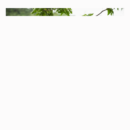
VOL.05｜發掘蕉埔美好的里山小隊長——裡山塾・
江進富
2022-04-23