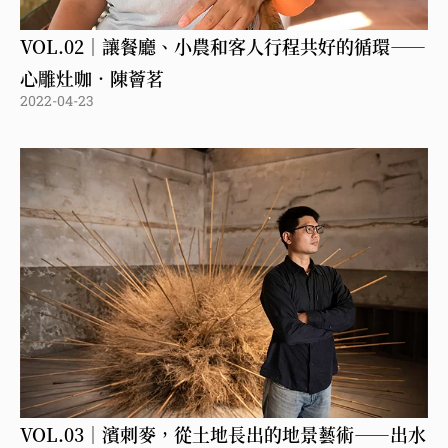
VOL.02｜讓餐廳、小農和客人行程共好的循環——
心雕灶咖．陳薈茗
2022-04-23
VOL.03｜濱刺麥，從土地長出的地景藝術——出水