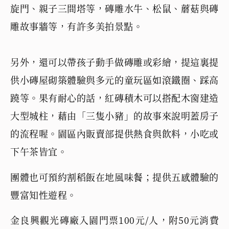
旋門、親子三間塔等，磚雕水牛、松鼠、蘑菇與磚
雕故事牆等，有許多美拍景點。
另外，還可以帶孩子動手做磚雕或彩繪，提這裏提
供小磚屋砌築體驗與多元的童玩區如滾鐵圈、踩高
蹺等。果有耐心的話，紅磚積木可以搭配木窗建造
大型城柱，藉由「三隻小豬」的故事來說明蓋房子
的流程喔。園區內販賣部提供熱食與飲料，小吃或
下午茶皆宜。
團體也可預約割稻飯在地風味餐；提供五感體驗的
豐富知性遊程。
金良興觀光磚廠入園門票100元/人，附50元消費