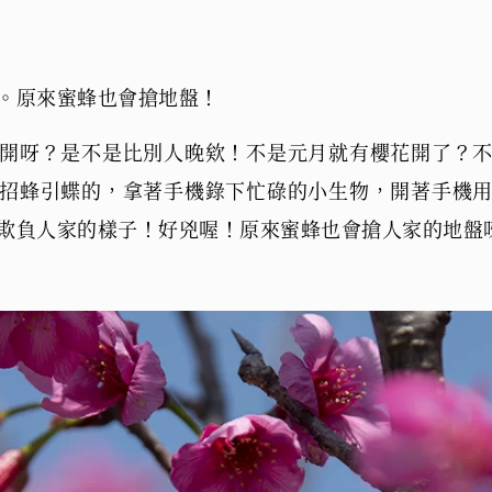
。原來蜜蜂也會搶地盤！
開呀？是不是比別人晚欸！不是元月就有櫻花開了？
招蜂引蝶的，拿著手機錄下忙碌的小生物，開著手機
欺負人家的樣子！好兇喔！原來蜜蜂也會搶人家的地盤