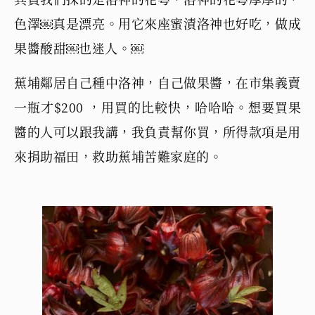
色澤￼真是漂亮。用它來座蜜漬洛神也好吃，做成
果醬酸甜￼也迷人。￼
蕉埔鄰居自己種中洛神，自己做果醬，在市集義賣
一瓶才$200 ，用買的比較快，哈哈哈。想要買果
醬的人可以跟我講，我負責幫你買，所得款項是用
來捐助福田，救助蕉埔苦難家庭的。