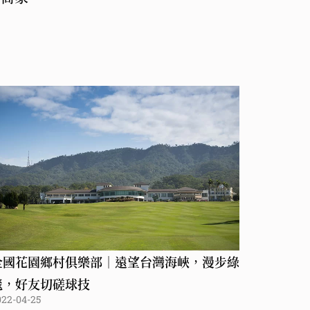
全國花園鄉村俱樂部｜遠望台灣海峽，漫步綠
毯，好友切磋球技
022-04-25