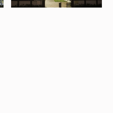
生
山腳國小日治後期宿舍群｜帶杯咖啡坐在平
台，享受一個幽靜典雅空間
2022-04-25
苑裡鎮農會、數位內容與品牌經營研究室、八樓設計工作