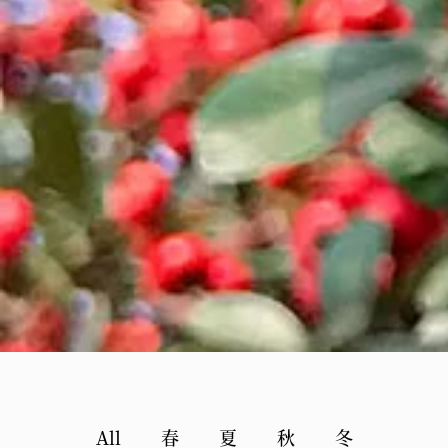
All
春
夏
秋
冬