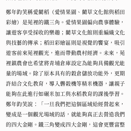
鄭年鈞笑稱愛藺稻（愛情果園、藺草文化館與稻田
彩繪）是苑裡的鐵三角。愛情果園偏向農事體驗，
讓遊客享受採收的樂趣；藺草文化館則重編織文化
與技藝的傳承；稻田彩繪區則是視覺的饗宴，吸引
遊客前來苑裡觀光，進而帶動農村經濟。未來，苑
裡鎮農會也希望將青埔倉庫設定為能夠具備觀光能
量的場域。除了原本具有的穀倉儲放功能外，更期
許結合文化教育，導入礱榖機等精米機器，讓親子
能夠在此進行如碾米加工與水稻教育的課後學習。
鄭年鈞笑說：「一旦我們把這個區域給經營起來，
變成是一個觀光場域的話，就能夠真正去營造我們
的四大金剛。鐵三角變成四大金剛，這會更豐富整