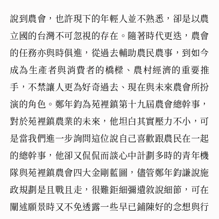
說到農會，也許現下的年輕人並不熟悉，卻是以農
立國的台灣不可忽視的存在。隨著時代更迭，農會
的任務亦與時俱進，從過去輔助農民農事，到如今
成為生產者與消費者的橋樑、農村經濟的重要推
手，不禁讓人更為好奇過去、現在與未來農會所扮
演的角色。鄭年鈞為苑裡鎮第十九屆農會總幹事，
對於苑裡鎮農業的未來，他坦白其實壓力不小，可
是當我們進一步詢問這位說自己喜歡跟農民在一起
的總幹事，他卻又侃侃而談心中計劃多時的青年機
隊與苑裡鎮農會四大金剛藍圖，儘管鄭年鈞謙說施
政規劃是且戰且走，很難鉅細彌遺敘說細節，可在
闡述願景時又不免透露一些早已鋪陳好的念想與行