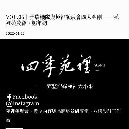
VOL.06｜青農機隊與苑裡鎮農會四大金剛 ——苑
裡鎮農會・鄭年鈞
2022-04-23
完整記錄苑裡大小事
Facebook
Instagram
苑裡鎮農會、數位內容與品牌經營研究室、八樓設計工作
室