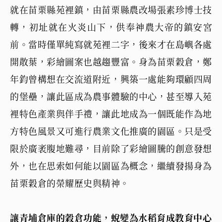
就在苗栗縣苑裡鎮，由苗栗縣農改場張素珍博士技
轉，初址就在火炎山下，供奉神農大帝的鎮安宮
前。當時僅單純寫就苑裡二字，後來才在島嶼各處
開散葉，彩繪圖案也越趨豐富。身為苗栗穀倉，鄭
年鈞曾構想在交流道附近，興築一處能夠環顧四周
的堡壘，讓此區成為農事體驗的中心，甚至導入苑
裡特色產業與伴手禮，讓此地成為一個既能作為地
方特色風景又可進行農業文化推廣的園區。只是受
限於廣袤腹地難尋，目前除了彩繪圖騰的創意發想
外，也在思索如何能以園區為概念，繼續發揚身為
苗栗穀倉的榮耀歷史與精神。
讓青埔倉庫的穀倉功能，蛻變為水稻育成教育中心