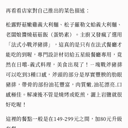
再看看店家對自己推出的菜色描述：
松露野菇嫩雞義大利麵、松子羅勒文蛤義大利麵、
老闆娘醬燒菇菇飯（蛋奶素）。主廚又發瘋了選用
「法式小戰斧豬排」，這真的是只有在法式餐廳才
能吃的到喔，專門設計材切給五星級餐廳專用，竟
然在日嚐-義式料理，美食出現了！ㄧ塊戰斧豬排
可以吃到3種口感，斧頭的部分是厚實豐腴的肋眼
豬排，帶骨的部份油花豐富，肉質嫩.油花漂亮.口
感極佳。解凍後不管是燒烤或乾煎，灑上岩鹽就很
好吃喔！
這裡的餐點一般是在149-299元之間，加80元升級