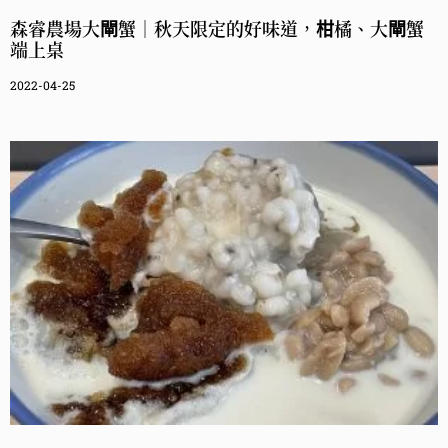
森睿農場大閘蟹｜秋天限定的好味道，柑橘、大閘蟹
端上桌
2022-04-25